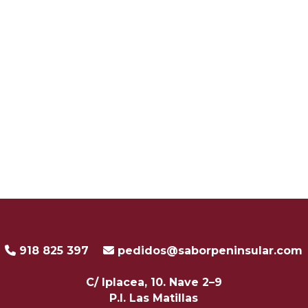
918 825 397
pedidos@saborpeninsular.com
C/ Iplacea, 10. Nave 2–9
P.I. Las Matillas