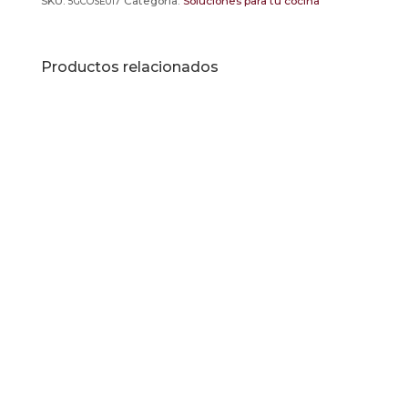
SKU:
Categoría:
Soluciones para tu cocina
5GCOSE017
Productos relacionados